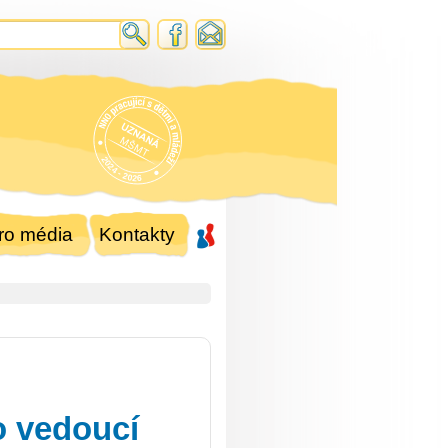
ro média
Kontakty
o vedoucí