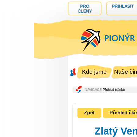
PRO
PŘIHLÁSIT
ČLENY
Kdo jsme
Naše čin
NAVIGACE
Přehled článků
Zpět
Přehled člá
Zlatý Ve