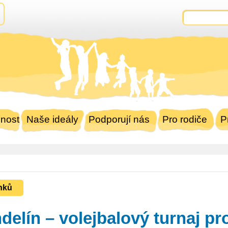
nost
Naše ideály
Podporují nás
Pro rodiče
P
nků
ndelín – volejbalový turnaj pr