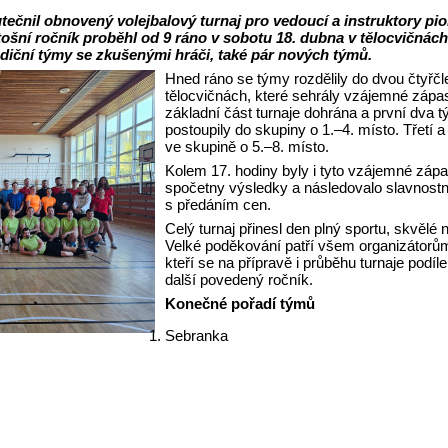
kutečnil obnovený volejbalový turnaj pro vedoucí a instruktory pi
ošní ročník proběhl od 9 ráno v sobotu 18. dubna v tělocvičnách
radiční týmy se zkušenými hráči, také pár nových týmů.
Hned ráno se týmy rozdělily do dvou čtyřč
tělocvičnách, které sehrály vzájemné zápas
základní část turnaje dohrána a první dva 
postoupily do skupiny o 1.–4. místo. Třetí 
ve skupině o 5.–8. místo.
Kolem 17. hodiny byly i tyto vzájemné záp
spočetny výsledky a následovalo slavnostn
s předáním cen.
Celý turnaj přinesl den plný sportu, skvělé 
Velké poděkování patří všem organizátor
kteří se na přípravě i průběhu turnaje podíl
další povedený ročník.
Konečné pořadí týmů
Sebranka