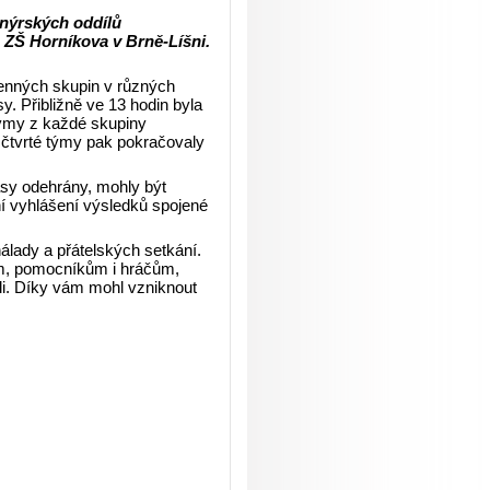
onýrských oddílů
 ZŠ Horníkova v Brně-Líšni.
lenných skupin v různých
y. Přibližně ve 13 hodin byla
týmy z každé skupiny
a čtvrté týmy pak pokračovaly
asy odehrány, mohly být
í vyhlášení výsledků spojené
nálady a přátelských setkání.
ům, pomocníkům i hráčům,
eli. Díky vám mohl vzniknout