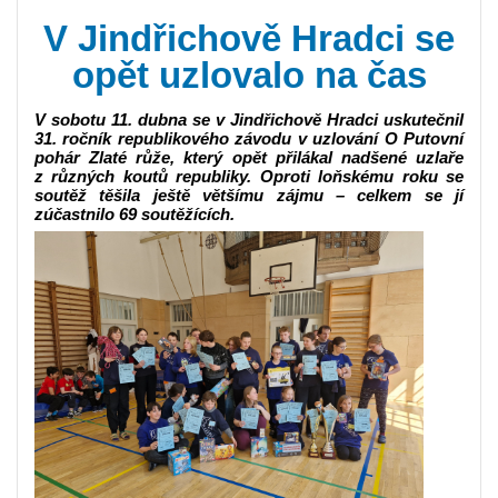
V Jindřichově Hradci se
opět uzlovalo na čas
V sobotu 11. dubna se v Jindřichově Hradci uskutečnil
31. ročník republikového závodu v uzlování O Putovní
pohár Zlaté růže, který opět přilákal nadšené uzlaře
z různých koutů republiky. Oproti loňskému roku se
soutěž těšila ještě většímu zájmu – celkem se jí
zúčastnilo 69 soutěžících.