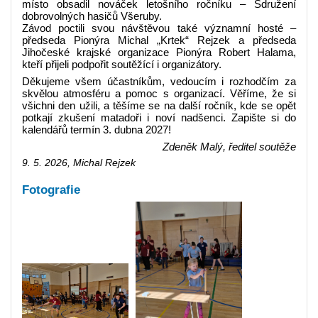
místo obsadil nováček letošního ročníku – Sdružení
dobrovolných hasičů Všeruby.
Závod poctili svou návštěvou také významní hosté –
předseda Pionýra Michal „Krtek“ Rejzek a předseda
Jihočeské krajské organizace Pionýra Robert Halama,
kteří přijeli podpořit soutěžící i organizátory.
Děkujeme všem účastníkům, vedoucím i rozhodčím za
skvělou atmosféru a pomoc s organizací. Věříme, že si
všichni den užili, a těšíme se na další ročník, kde se opět
potkají zkušení matadoři i noví nadšenci. Zapište si do
kalendářů termín 3. dubna 2027!
Zdeněk Malý, ředitel soutěže
9. 5. 2026, Michal Rejzek
Fotografie