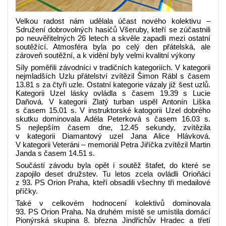
Velkou radost nám udělala účast nového kolektivu –
Sdružení dobrovolných hasičů Všeruby, kteří se zúčastnili
po neuvěřitelných 26 letech a skvěle zapadli mezi ostatní
soutěžící. Atmosféra byla po celý den přátelská, ale
zároveň soutěžní, a k vidění byly velmi kvalitní výkony
Síly poměřili závodníci v tradičních kategoriích. V kategorii
nejmladších Uzlu přátelství zvítězil Šimon Rábl s časem
13.81 s za čtyři uzle. Ostatní kategorie vázaly již šest uzlů.
Kategorii Uzel lásky ovládla s časem 19.39 s Lucie
Daňová. V kategorii Zlatý turban uspěl Antonín Liška
s časem 15.01 s. V instruktorské katogorii Uzel dobrého
skutku dominovala Adéla Peterková s časem 16.03 s.
S nejlepším časem dne, 12.45 sekundy, zvítězila
v kategorii Diamantový uzel Jana Alice Hlávková.
V kategorii Veteráni – memoriál Petra Jiříčka zvítězil Martin
Janda s časem 14.51 s.
Součástí závodu byla opět i soutěž štafet, do které se
zapojilo deset družstev. Tu letos zcela ovládli Orioňáci
z 93. PS Orion Praha, kteří obsadili všechny tři medailové
příčky.
Také v celkovém hodnocení kolektivů dominovala
93. PS Orion Praha. Na druhém místě se umístila domácí
Pionýrská skupina 8. března Jindřichův Hradec a třetí