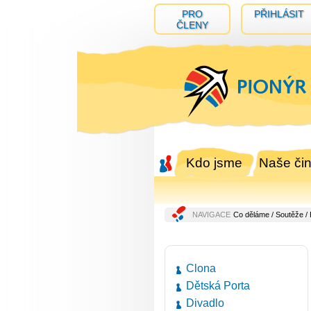
PRO
PŘIHLÁSIT
ČLENY
Kdo jsme
Naše čin
NAVIGACE
Co děláme
/
Soutěže
/ 
Clona
Dětská Porta
Divadlo