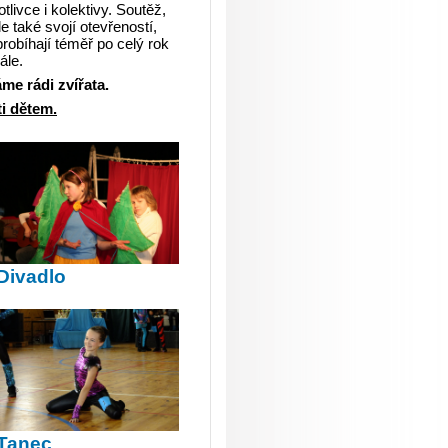
livce i kolektivy. Soutěž,
le také svojí otevřeností,
probíhají téměř po celý rok
ále.
me rádi zvířata.
i dětem.
Divadlo
Tanec