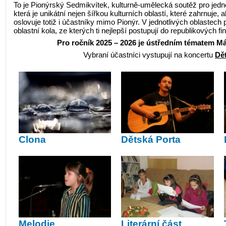
To je Pionýrský Sedmikvítek, kulturně-umělecká soutěž pro jednot
která je unikátní nejen šířkou kulturních oblastí, které zahrnuje, a
oslovuje totiž i účastníky mimo Pionýr. V jednotlivých oblastech 
oblastní kola, ze kterých ti nejlepší postupují do republikových fin
Pro ročník 2025 – 2026 je ústředním tématem Má
Vybraní účastníci vystupují na koncertu
Dět
Clona
Dětská Porta
Melodie
Literární část