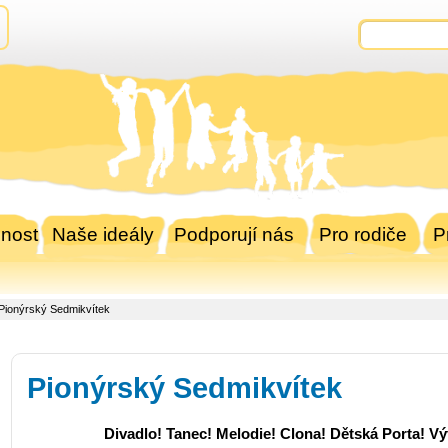
nost
Naše ideály
Podporují nás
Pro rodiče
P
Pionýrský Sedmikvítek
Pionýrský Sedmikvítek
Divadlo! Tanec! Melodie! Clona! Dětská Porta! Výt