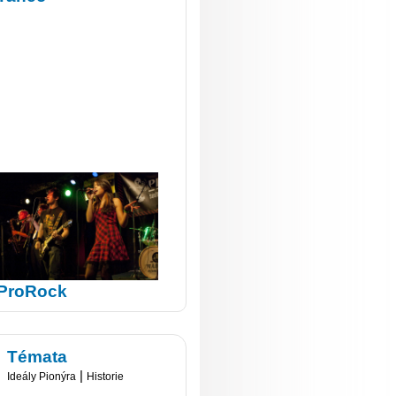
ProRock
Témata
|
Ideály Pionýra
Historie