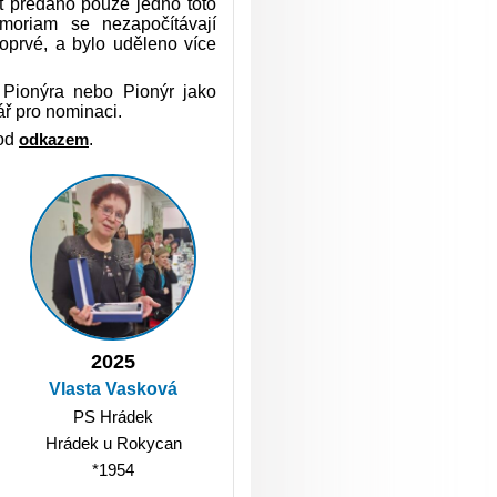
ýt předáno pouze jedno toto
emoriam se nezapočítávají
oprvé, a bylo uděleno více
 Pionýra nebo Pionýr jako
ář pro nominaci.
pod
odkazem
.
2025
Vlasta Vasková
PS Hrádek
Hrádek u Rokycan
*1954