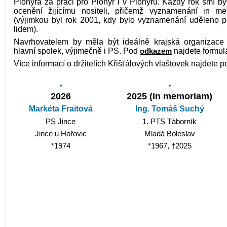
Pionýra za práci pro Pionýr i v Pionýru. Každý rok smí b
ocenění žijícímu nositeli, přičemž vyznamenání in m
(výjimkou byl rok 2001, kdy bylo vyznamenání uděleno p
lidem).
Navrhovatelem by měla být ideálně krajská organizace
hlavní spolek, výjimečně i PS. Pod
odkazem
najdete formul
Více informací o držitelích Křišťálových vlaštovek najdete 
2026
2025 (in memoriam)
Markéta Fraitová
Ing. Tomáš Suchý
PS Jince
1. PTS Táborník
Jince u Hořovic
Mladá Boleslav
*1974
*1967, †2025