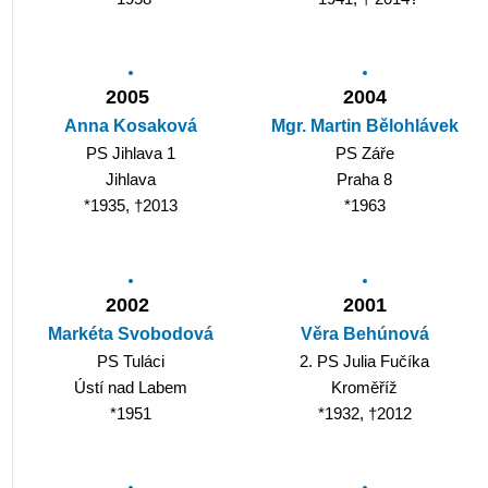
2005
2004
Anna Kosaková
Mgr. Martin Bělohlávek
PS Jihlava 1
PS Záře
Jihlava
Praha 8
*1935, †2013
*1963
2002
2001
Markéta Svobodová
Věra Behúnová
PS Tuláci
2. PS Julia Fučíka
Ústí nad Labem
Kroměříž
*1951
*1932, †2012