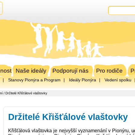
nost
Naše ideály
Podporují nás
Pro rodiče
P
Stanovy Pionýra a Program
Ideály Pionýra
Vedení spolku
ní
/ Držitelé Křišťálové vlaštovky
Držitelé Křišťálové vlaštovky
Křišťálová vlaštovka je nejvyšší vyznamenání v Pionýru, 