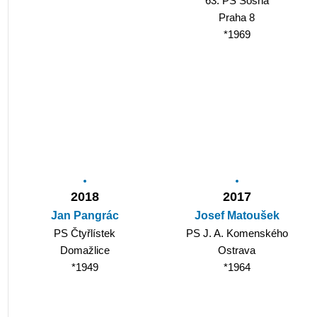
63. PS Sosna
Praha 8
*1969
2018
2017
Jan Pangrác
Josef Matoušek
PS Čtyřlístek
PS J. A. Komenského
Domažlice
Ostrava
*1949
*1964