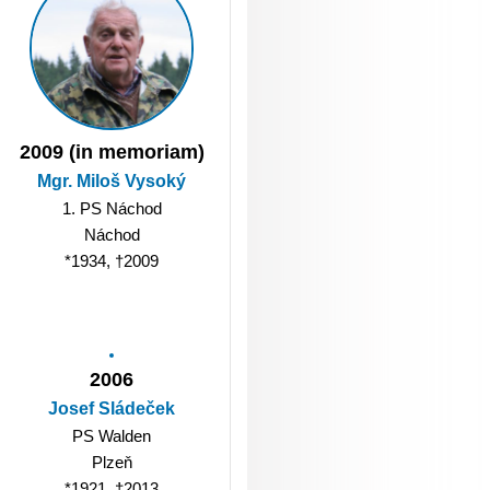
2009 (in memoriam)
Mgr. Miloš Vysoký
1. PS Náchod
Náchod
*1934, †2009
2006
Josef Sládeček
PS Walden
Plzeň
*1921, †2013