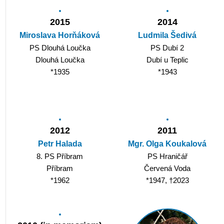
2015
2014
Miroslava Horňáková
Ludmila Šedivá
PS Dlouhá Loučka
PS Dubí 2
Dlouhá Loučka
Dubí u Teplic
*1935
*1943
2012
2011
Petr Halada
Mgr. Olga Koukalová
8. PS Příbram
PS Hraničář
Příbram
Červená Voda
*1962
*1947, †2023