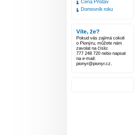
Cena Přístav
Domovník roku
Víte, že?
Pokud vás zajímá cokoli
o Pionýru, můžete nám
zavolat na číslo:
777 248 720 nebo napsat
na e-mail:
pionyr@pionyr.cz.