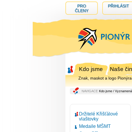
PRO
PŘIHLÁSIT
ČLENY
Kdo jsme
Naše čin
Znak, maskot a logo Pionýra
NAVIGACE
Kdo jsme
/
Vyznamená
Držitelé Křišťálové
vlaštovky
Medaile MŠMT