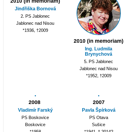
2010 (in memoriam)
Jindřiška Bornová
2. PS Jablonec
Jablonec nad Nisou
*1936, †2009
2010 (in memoriam)
Ing. Ludmila
Brynychová
5. PS Jablonec
Jablonec nad Nisou
*1952, †2009
2008
2007
Vladimír Farský
Pavla Špírková
PS Boskovice
PS Otava
Boskovice
Sušice
*1958
*1941, † 2014?