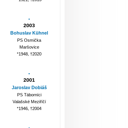
2003
Bohuslav Kühnel
PS Osmička
Maršovice
*1948, †2020
2001
Jaroslav Dobiáš
PS Táborníci
Valašské Meziříčí
*1946, †2004