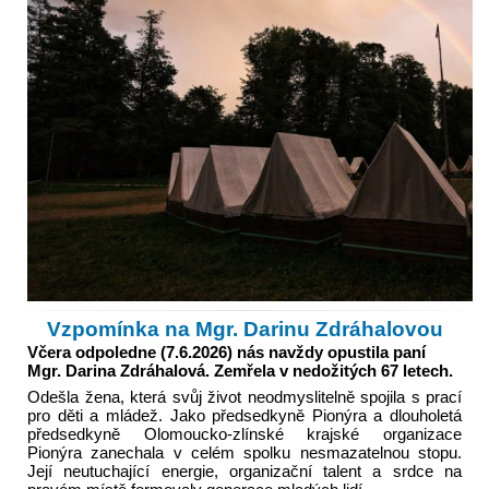
Vzpomínka na Mgr. Darinu Zdráhalovou
Včera odpoledne (7.6.2026) nás navždy opustila paní
Mgr. Darina Zdráhalová. Zemřela v nedožitých 67 letech.
Odešla žena, která svůj život neodmyslitelně spojila s prací
pro děti a mládež. Jako předsedkyně Pionýra a dlouholetá
předsedkyně Olomoucko-zlínské krajské organizace
Pionýra zanechala v celém spolku nesmazatelnou stopu.
Její neutuchající energie, organizační talent a srdce na