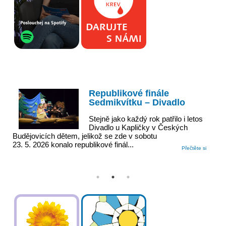
Republikové finále
Sedmikvítku – Divadlo
ci
Stejně jako každý rok patřilo i letos
Divadlo u Kapličky v Českých
Budějovicích dětem, jelikož se zde v sobotu
23. 5. 2026 konalo republikové finál...
dor
Přečtěte si
 si