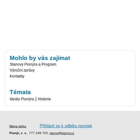
Mohlo by vás zajímat
Stanovy Pionýra a Program
Výroční zprávy
Kontakty
Témata
|
Ideály Pionýra
Historie
Přihlásit se k odběru novinek
Mapa webu
Pionýr, z. s.
, 777 248 720,
pionyr@pionyr.cz