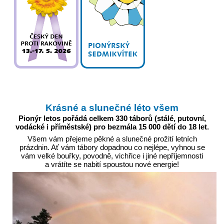
Krásné a slunečné léto všem
Pionýr letos pořádá celkem 330 táborů (stálé, putovní,
vodácké i příměstské) pro bezmála 15 000 dětí do 18 let.
Všem vám přejeme pěkné a slunečné prožití letních
prázdnin. Ať vám tábory dopadnou co nejlépe, vyhnou se
vám velké bouřky, povodně, vichřice i jiné nepříjemnosti
a vrátíte se nabití spoustou nové energie!