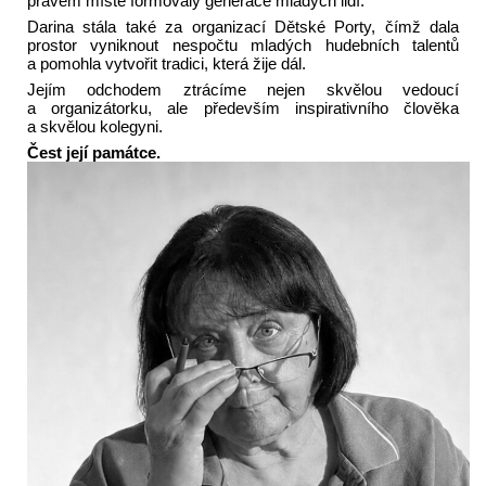
pravém místě formovaly generace mladých lidí.
Darina stála také za organizací Dětské Porty, čímž dala
prostor vyniknout nespočtu mladých hudebních talentů
a pomohla vytvořit tradici, která žije dál.
Jejím odchodem ztrácíme nejen skvělou vedoucí
a organizátorku, ale především inspirativního člověka
a skvělou kolegyni.
Čest její památce.