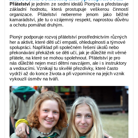
Přátelství
je jedním ze sedmi ideálů Pionýra a představuje
základní hodnotu, která prostupuje veškerou činností
organizace. Přátelství nebereme jenom jako běžné
kamarádství, jde tu o vzájemný respekt, naprostou důvěru
a ochotu pomáhat druhým.
Pionýr podporuje rozvoj přátelství prostřednictvím různých
her a aktivit, které děti učí empatii, ohleduplnosti a týmové
spolupráci. Například při společném řešení úkolů nebo
překonávání překážek se děti učí, jak je důležité mít věrné
přátele, na které se mohou spolehnout. Přátelství je pro
nás důležité nejen mezi dětmi navzájem, ale i s instruktory
a vedoucími. Vznikají tu skvělé přezdívky, které často
vydrží až do konce života a při vzpomínce na jejich vznik
vykouzlí úsměv na tváři.