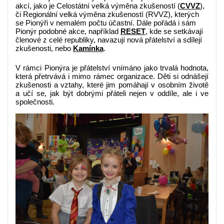
akcí, jako je Celostátní velká výměna zkušeností (
CVVZ
),
či Regionální velká výměna zkušeností (RVVZ), kterých
se Pionýři v nemalém počtu účastní. Dále pořádá i sám
Pionýr podobné akce, například
RESET
, kde se setkávají
členové z celé republiky, navazují nová přátelství a sdílejí
zkušenosti, nebo
Kamínka
.
V rámci Pionýra je přátelství vnímáno jako trvalá hodnota,
která přetrvává i mimo rámec organizace. Děti si odnášejí
zkušenosti a vztahy, které jim pomáhají v osobním životě
a učí se, jak být dobrými přáteli nejen v oddíle, ale i ve
společnosti.