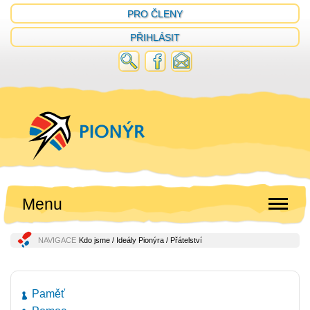
PRO ČLENY
PŘIHLÁSIT
Menu
NAVIGACE
Kdo jsme
/
Ideály Pionýra
/ Přátelství
Paměť