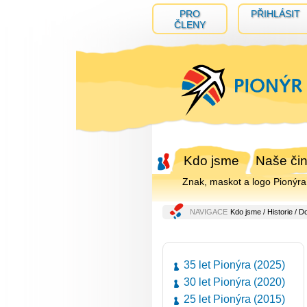
PRO
PŘIHLÁSIT
ČLENY
Kdo jsme
Naše čin
Znak, maskot a logo Pionýra
NAVIGACE
Kdo jsme
/
Historie
/ D
35 let Pionýra (2025)
30 let Pionýra (2020)
25 let Pionýra (2015)