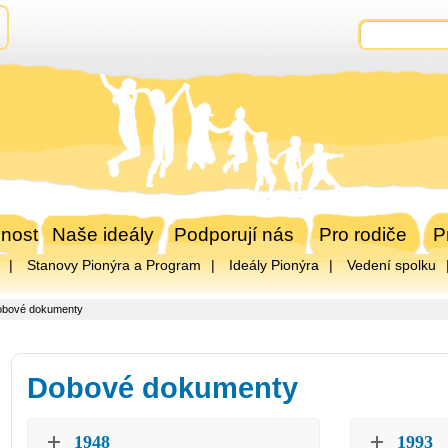
nost
Naše ideály
Podporují nás
Pro rodiče
P
Stanovy Pionýra a Program
Ideály Pionýra
Vedení spolku
obové dokumenty
Dobové dokumenty
1948
1993