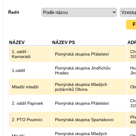
Řadit
NÁZEV
NÁZEV PS
AD
1. oddíl -
Ch
Pionýrská skupina Přátelství
Kamarádi
315
Pionýrská skupina Jindřichův
Hu
1.oddíl
Hradec
Ji
Pionýrská skupina Mladých
Mladší mladší
Ob
požárníků Obora
Ch
2. oddíl Paprsek
Pionýrská skupina Přátelství
315
Př
2. PTO Poutníci
Pionýrská skupina Spartakovci
40
Pionýrská skupina Mladých