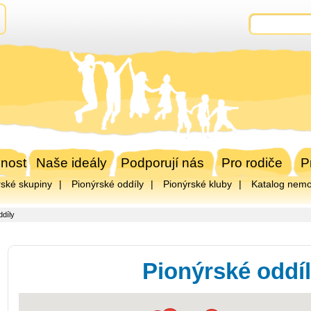
nost
Naše ideály
Podporují nás
Pro rodiče
P
rské skupiny
Pionýrské oddíly
Pionýrské kluby
Katalog nemov
ddíly
Pionýrské oddí