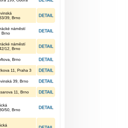
ora 199, Obora
ovinská
DETAIL
83/39, Brno
rácké náměstí
DETAIL
, Brno
rácké náměstí
DETAIL
42/12, Brno
DETAIL
oftova, Brno
DETAIL
žkova 11, Praha 3
DETAIL
ovinská 39, Brno
DETAIL
sarova 11, Brno
ická
DETAIL
80/50, Brno
ická
DETAIL