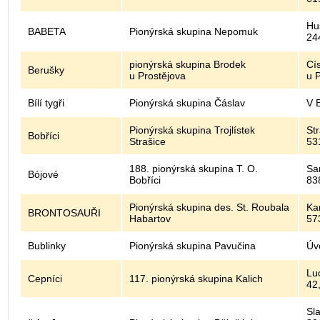
Hu
BABETA
Pionýrská skupina Nepomuk
24
pionýrská skupina Brodek
Cí
Berušky
u Prostějova
u 
Bílí tygři
Pionýrská skupina Čáslav
V 
Pionýrská skupina Trojlístek
St
Bobříci
Strašice
53
188. pionýrská skupina T. O.
Sa
Bójové
Bobříci
83
Pionýrská skupina des. St. Roubala
Ka
BRONTOSAUŘI
Habartov
57
Bublinky
Pionýrská skupina Pavučina
Úv
Lu
Cepníci
117. pionýrská skupina Kalich
42
Sl