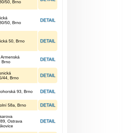
80/50, Brno
ická
DETAIL
80/50, Brno
DETAIL
dická 50, Brno
 Armenská
DETAIL
, Brno
snická
DETAIL
5/44, Brno
DETAIL
lohorská 93, Brno
DETAIL
olní 58a, Brno
sarova
DETAIL
/89, Ostrava
škovice