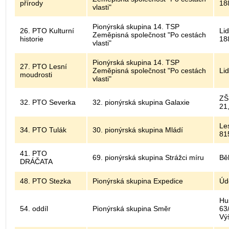
přírody
18
vlasti"
Pionýrská skupina 14. TSP
26. PTO Kulturní
Lid
Zeměpisná společnost "Po cestách
historie
18
vlasti"
Pionýrská skupina 14. TSP
27. PTO Lesní
Zeměpisná společnost "Po cestách
Li
moudrosti
vlasti"
ZŠ
32. PTO Severka
32. pionýrská skupina Galaxie
21
Le
34. PTO Tulák
30. pionýrská skupina Mládí
81
41. PTO
69. pionýrská skupina Strážci míru
Bě
DRÁČATA
48. PTO Stezka
Pionýrská skupina Expedice
Úd
Hu
54. oddíl
Pionýrská skupina Směr
63
Vý