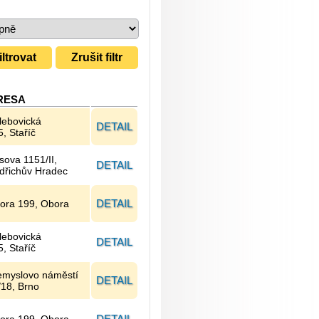
RESA
lebovická
DETAIL
, Staříč
sova 1151/II,
DETAIL
ndřichův Hradec
DETAIL
ora 199, Obora
lebovická
DETAIL
, Staříč
emyslovo náměstí
DETAIL
/18, Brno
DETAIL