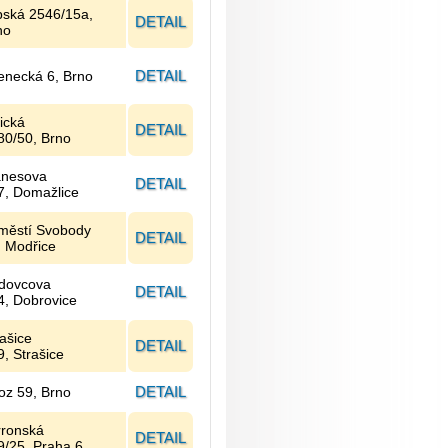
bská 2546/15a,
DETAIL
no
DETAIL
enecká 6, Brno
ická
DETAIL
80/50, Brno
nesova
DETAIL
7, Domažlice
městí Svobody
DETAIL
, Modřice
dovcova
DETAIL
4, Dobrovice
rašice
DETAIL
9, Strašice
DETAIL
oz 59, Brno
rronská
DETAIL
9/25, Praha 6