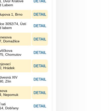
DETAIL
1, Dvůr Králové
d Labem
DETAIL
lupova 1, Brno
lce 3092/74, Ústí
DETAIL
d labem
nesova
DETAIL
7, Domažlice
vlíčkova
DETAIL
75, Chomutov
ojovací
DETAIL
0, Hrádek
dvesná XIV
DETAIL
90, Zlín
sova
DETAIL
4, Nepomuk
rati
DETAIL
14, Dobřany