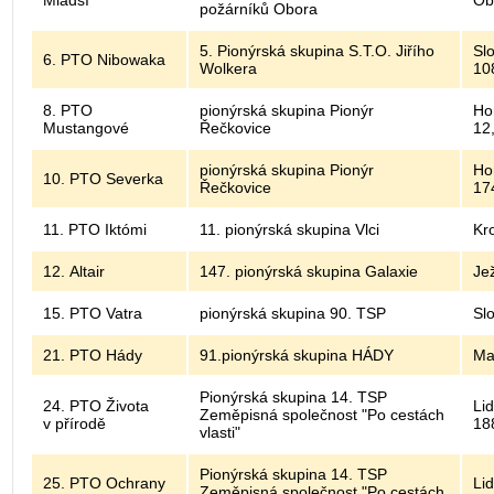
Mladší
Ob
požárníků Obora
5. Pionýrská skupina S.T.O. Jiřího
Sl
6. PTO Nibowaka
Wolkera
10
8. PTO
pionýrská skupina Pionýr
Ho
Mustangové
Řečkovice
12
pionýrská skupina Pionýr
Ho
10. PTO Severka
Řečkovice
17
11. PTO Iktómi
11. pionýrská skupina Vlci
Kr
12. Altair
147. pionýrská skupina Galaxie
Je
15. PTO Vatra
pionýrská skupina 90. TSP
Sl
21. PTO Hády
91.pionýrská skupina HÁDY
Ma
Pionýrská skupina 14. TSP
24. PTO Života
Lid
Zeměpisná společnost "Po cestách
v přírodě
18
vlasti"
Pionýrská skupina 14. TSP
25. PTO Ochrany
Lid
Zeměpisná společnost "Po cestách