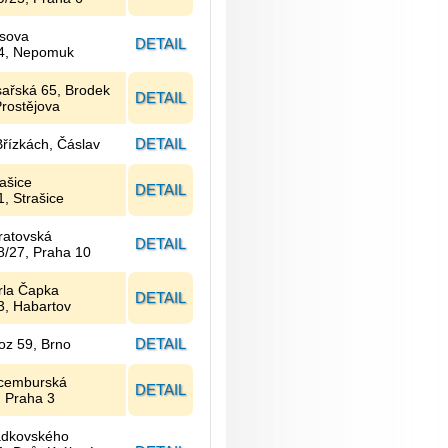
sova
DETAIL
4, Nepomuk
sařská 65, Brodek
DETAIL
Prostějova
DETAIL
Břízkách, Čáslav
rašice
DETAIL
1, Strašice
ratovská
DETAIL
8/27, Praha 10
rla Čapka
DETAIL
3, Habartov
DETAIL
oz 59, Brno
cemburská
DETAIL
, Praha 3
adkovského