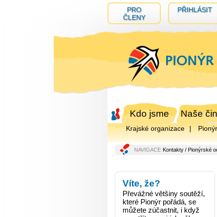
PRO
PŘIHLÁSIT
ČLENY
Kdo jsme
Naše čin
Krajské organizace
Pioný
NAVIGACE
Kontakty
/ Pionýrské o
Víte, že?
Převážné většiny soutěží,
které Pionýr pořádá, se
můžete zúčastnit, i když