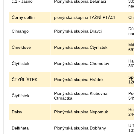
č.1 - Jasno
Pionýrská skupina Běluňáci
30
na
Černý delfín
pionýrská skupina TAŽNÍ PTÁCI
Ch
Dů
Čimango
Pionýrská skupina Dravci
na
Má
Čmeldové
Pionýrská skupina Čtyřlístek
69
Ha
Čtyřlístek
Pionýrská skupina Chomutov
36
Sp
ČTYŘLÍSTEK
Pionýrská skupina Hrádek
12
Pionýrská skupina Klubovna
Po
Čtyřlístek
Čtrnáctka
54
Hu
Daisy
Pionýrská skupina Nepomuk
24
U T
Delfíňata
Pionýrská skupina Dobřany
10