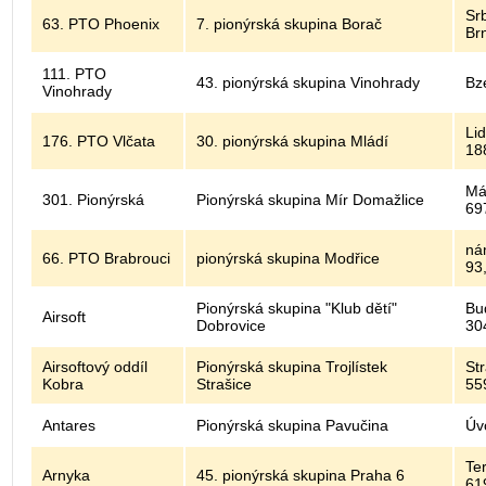
Sr
63. PTO Phoenix
7. pionýrská skupina Borač
Br
111. PTO
43. pionýrská skupina Vinohrady
Bz
Vinohrady
Lid
176. PTO Vlčata
30. pionýrská skupina Mládí
18
Má
301. Pionýrská
Pionýrská skupina Mír Domažlice
69
ná
66. PTO Brabrouci
pionýrská skupina Modřice
93
Pionýrská skupina "Klub dětí"
Bu
Airsoft
Dobrovice
30
Airsoftový oddíl
Pionýrská skupina Trojlístek
St
Kobra
Strašice
55
Antares
Pionýrská skupina Pavučina
Úv
Te
Arnyka
45. pionýrská skupina Praha 6
61