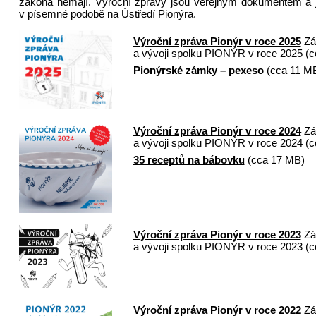
zákona nemají. Výroční zprávy jsou veřejným dokumentem a js
v písemné podobě na Ústředí Pionýra.
Výroční zpráva Pionýr v roce 2025
Zák
a vývoji spolku PIONÝR v roce 2025 (
Pionýrské zámky – pexeso
(cca 11 M
Výroční zpráva Pionýr v roce 2024
Zák
a vývoji spolku PIONÝR v roce 2024 (
35 receptů na bábovku
(cca 17 MB)
Výroční zpráva Pionýr v roce 2023
Zák
a vývoji spolku PIONÝR v roce 2023 (
Výroční zpráva Pionýr v roce 2022
Zák