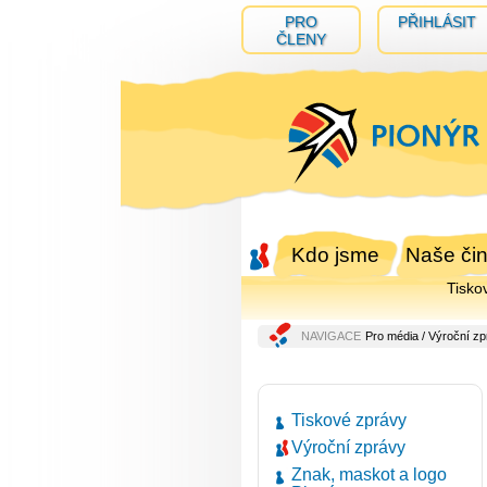
PRO
PŘIHLÁSIT
ČLENY
Kdo jsme
Naše čin
Tisko
NAVIGACE
Pro média
/ Výroční zp
Tiskové zprávy
Výroční zprávy
Znak, maskot a logo