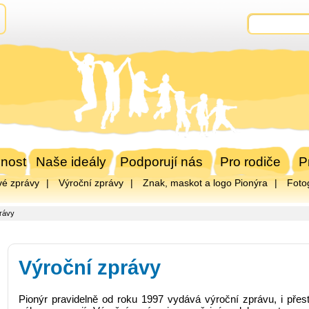
nost
Naše ideály
Podporují nás
Pro rodiče
P
vé zprávy
Výroční zprávy
Znak, maskot a logo Pionýra
Foto
rávy
Výroční zprávy
Pionýr pravidelně od roku 1997 vydává výroční zprávu, i přes