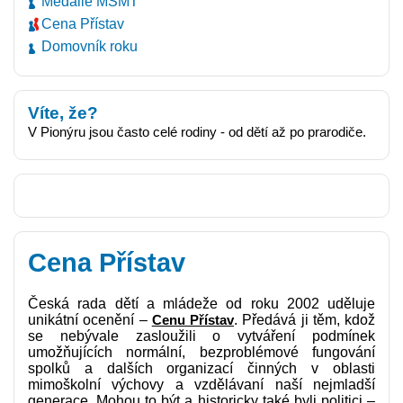
Medaile MŠMT
Cena Přístav
Domovník roku
Víte, že?
V Pionýru jsou často celé rodiny - od dětí až po prarodiče.
Cena Přístav
Česká rada dětí a mládeže od roku 2002 uděluje
unikátní ocenění –
Cenu Přístav
. Předává ji těm, kdož
se nebývale zasloužili o vytváření podmínek
umožňujících normální, bezproblémové fungování
spolků a dalších organizací činných v oblasti
mimoškolní výchovy a vzdělávaní naší nejmladší
generace. Mohou to být a historicky také byli politici –