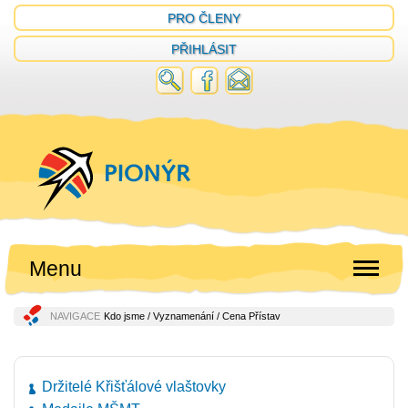
PRO ČLENY
PŘIHLÁSIT
Menu
NAVIGACE
Kdo jsme
/
Vyznamenání
/ Cena Přístav
Držitelé Křišťálové vlaštovky