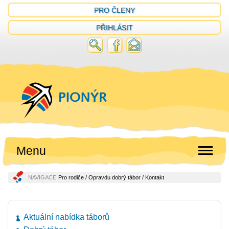
PRO ČLENY
PŘIHLÁSIT
Menu
NAVIGACE
Pro rodiče
/
Opravdu dobrý tábor
/ Kontakt
Aktuální nabídka táborů