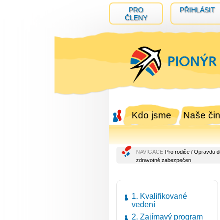
PRO
PŘIHLÁSIT
ČLENY
Kdo jsme
Naše čin
NAVIGACE
Pro rodiče
/
Opravdu d
zdravotně zabezpečen
1. Kvalifikované
vedení
2. Zajímavý program