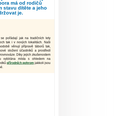
ábora má od rodičů
 stavu dítěte a jeho
ržovat je.
se pořádají jak na tradičních lety
ch tak i v nových lokalitách. Naši
odobě věnují přípravě táborů tak,
ové složení účastníků a prostředí
í rovnováze. Díky jejich zkušenostem
sou vybírána místa s ohledem na
ledků
přírodních pohrom
jakkoli jsou
né.