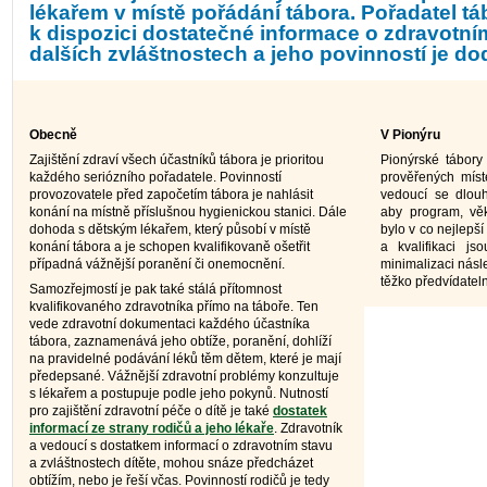
lékařem v místě pořádání tábora. Pořadatel t
k dispozici dostatečné informace o zdravotním
dalších zvláštnostech a jeho povinností je dod
Obecně
V Pionýru
Zajištění zdraví všech účastníků tábora je prioritou
Pionýrské tábory 
každého seriózního pořadatele. Povinností
prověřených míste
provozovatele před započetím tábora je nahlásit
vedoucí se dlouh
konání na místně příslušnou hygienickou stanici. Dále
aby program, věk
dohoda s dětským lékařem, který působí v místě
bylo v co nejlepš
konání tábora a je schopen kvalifikovaně ošetřit
a kvalifikaci j
případná vážnější poranění či onemocnění.
minimalizaci nás
těžko předvídatel
Samozřejmostí je pak také stálá přítomnost
kvalifikovaného zdravotníka přímo na táboře. Ten
vede zdravotní dokumentaci každého účastníka
tábora, zaznamenává jeho obtíže, poranění, dohlíží
na pravidelné podávání léků těm dětem, které je mají
předepsané. Vážnější zdravotní problémy konzultuje
s lékařem a postupuje podle jeho pokynů. Nutností
pro zajištění zdravotní péče o dítě je také
dostatek
informací ze strany rodičů a jeho lékaře
. Zdravotník
a vedoucí s dostatkem informací o zdravotním stavu
a zvláštnostech dítěte, mohou snáze předcházet
obtížím, nebo je řeší včas. Povinností rodičů je tedy