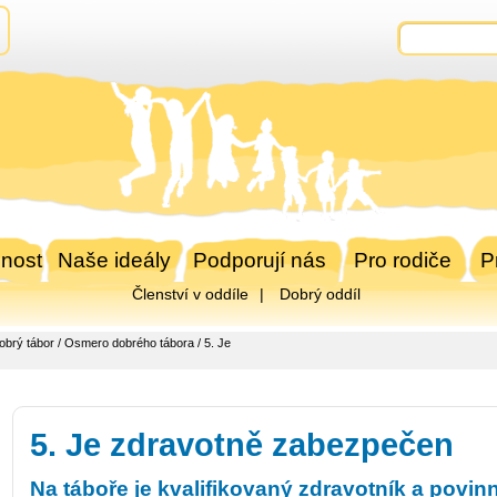
nost
Naše ideály
Podporují nás
Pro rodiče
P
Členství v oddíle
Dobrý oddíl
obrý tábor
/
Osmero dobrého tábora
/ 5. Je
5. Je zdravotně zabezpečen
Na táboře je kvalifikovaný zdravotník a povi